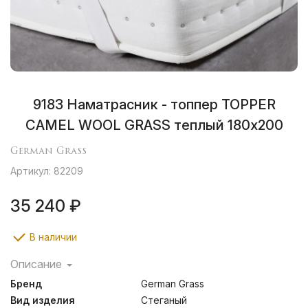
9183 Наматрасник - топпер TOPPER
CAMEL WOOL GRASS теплый 180х200
German Grass
Артикул: 82209
35 240 ₽
В наличии
Описание
Топперы – это особый вид наматрасников
Бренд
German Grass
повышенного комфорта, которые не только
продлевают срок службы матраса, но и усиливают
Вид изделия
Стеганый