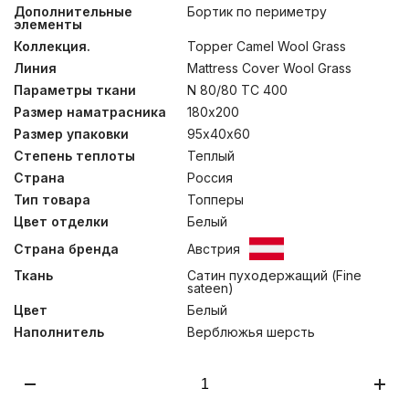
его основное назначение – снять мышечные
Дополнительные
Бортик по периметру
напряжения. Благодаря форме “с бортиком” топперы
элементы
призваны обеспечить дополнительное чувство
Коллекция.
Topper Camel Wool Grass
безопасности и уюта. При изготовлении топпера
применяется “two-layer system”, при которой нижний
Линия
Mattress Cover Wool Grass
слой состоит из синтетических волокон HOLLCON,
Параметры ткани
N 80/80 TC 400
имеющих структуру спиралей, расположенных в
Размер наматрасника
180х200
вертикальной плоскости, и способствующих
поддержанию формы при деформациях и сжатиях, а
Размер упаковки
95х40х60
основной, верхний слой состоит из верблюжего пуха.
Степень теплоты
Теплый
Мягкий пуховый подшерсток верблюдов, собранный
вручную, отличается хорошим воздухообменом и
Страна
Россия
терморегуляцией, а благодаря наличию ланолина в
Тип товара
Топперы
его составе оказывает благотворное воздействие на
Цвет отделки
Белый
организм человека. Изделия этой коллекции требуют
особого ухода при обслуживании. Мы не
Страна бренда
Австрия
рекомендуем их стирать, допускается только сухая
чистка изделий.
Ткань
Сатин пуходержащий (Fine
sateen)
Цвет
Белый
Наполнитель
Верблюжья шерсть