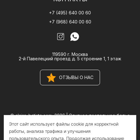
+7 (495) 640 00 60
+7 (968) 640 00 60
119590 г. Москва
2-й Павелецкий проезд д. 5 строение 1, 1 этаж
ОТЗЫВЫ О НАС
© claire-batiste.com, 2026 |
Элитное постельное белье
CLAIRE BATISTE Atelier
Этот сайт использует файлы cookie для корректной
Информация на сайте носит информационный характер и не
является публичной офертой
работы, анализа трафика и улучшения
пользовательского опыта. Продолжая использование