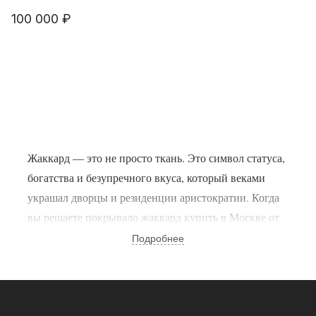
100 000 ₽
Жаккард — это не просто ткань. Это символ статуса,
богатства и безупречного вкуса, который веками
украшал дворцы и резиденции аристократии. Когда
вы решаете покрывало жаккард купить в Москве от
76 000 ₽ бренда «Claire Batiste», вы выбираете не
Подробнее
просто текстиль, а настоящее произведение
искусства, созданное на сложнейших станках с
переплетением сотен нитей. Но жаккард бывает
разным: дешевые аналоги выглядят безлико, быстро