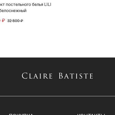
кт постельного белья LILI
 белоснежный
 ₽
32 800 ₽