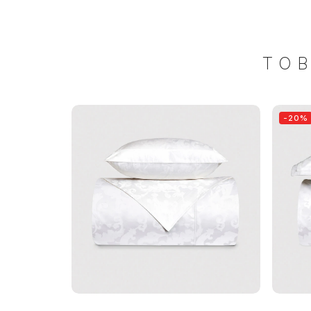
ТО
-20%