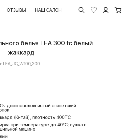
ОТЗЫВЫ
НАШ САЛОН
ьного белья LEA 300 tc белый
жаккард
л: LEA_JC_W100_300
0% длинноволокнистый египетский
опок
ккард (Китай), плотность 400ТС
ирка при температуре до 40°С; сушка в
шильной машине
лый