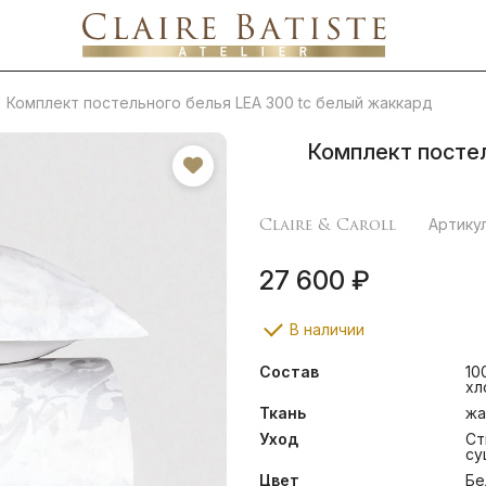
Комплект постельного белья LEA 300 tc белый жаккард
Комплект постел
Claire & Caroll
Артику
27 600 ₽
В наличии
Состав
10
хл
Ткань
жа
Уход
Ст
су
Цвет
Бе