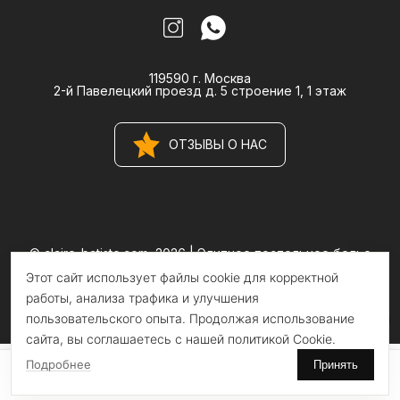
119590 г. Москва
2-й Павелецкий проезд д. 5 строение 1, 1 этаж
ОТЗЫВЫ О НАС
© claire-batiste.com, 2026 |
Элитное постельное белье
CLAIRE BATISTE Atelier
Этот сайт использует файлы cookie для корректной
Информация на сайте носит информационный характер и не
является публичной офертой
работы, анализа трафика и улучшения
пользовательского опыта. Продолжая использование
сайта, вы соглашаетесь с нашей политикой Cookie.
Подробнее
Принять
0
0
Главная
Поиск
Избранное
Корзина
Каталог