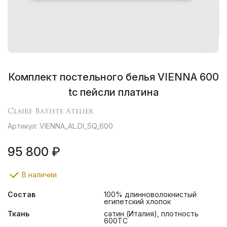
Комплект постельного белья VIENNA 600
tc пейсли платина
Claire Batiste Atelier
Артикул: VIENNA_AL.DI_SQ_600
95 800 ₽
В наличии
Состав
100% длинноволокнистый
египетский хлопок
Ткань
сатин (Италия), плотность
600ТС