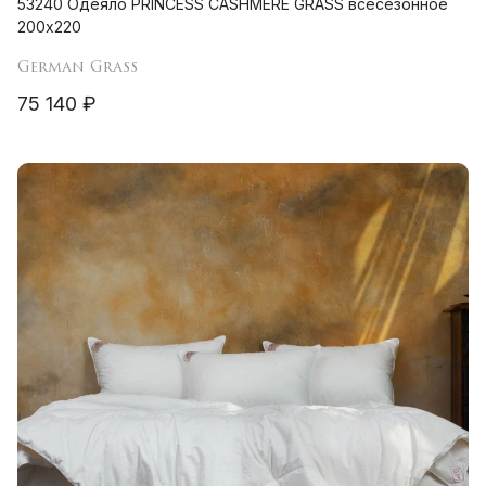
53240 Одеяло PRINCESS CASHMERE GRASS всесезонное
200х220
German Grass
75 140 ₽