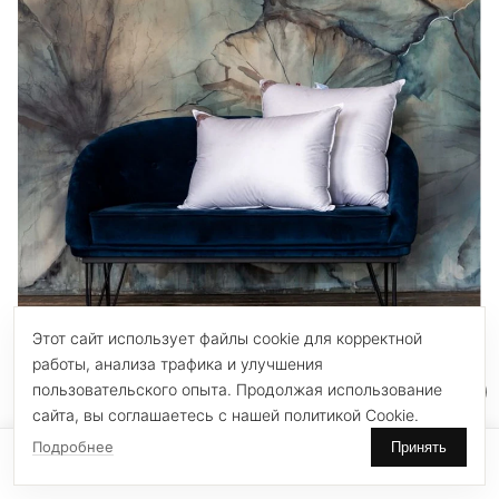
Этот сайт использует файлы cookie для корректной
работы, анализа трафика и улучшения
пользовательского опыта. Продолжая использование
61111 Подушка ROYAL DOWN GRASS мягкая 50х68
сайта, вы соглашаетесь с нашей политикой Cookie.
German Grass
Подробнее
Принять
0
0
35 180 ₽
Главная
Поиск
Избранное
Корзина
Каталог