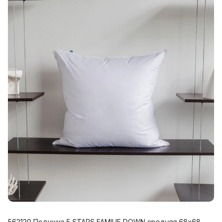
562120 Подушка 5 STARS FAMILIE DOWN средняя 68х68