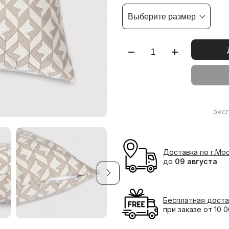
Выберите размер
бес
Доставка по г.Мо
до
09 августа
Бесплатная доста
при заказе от 10 