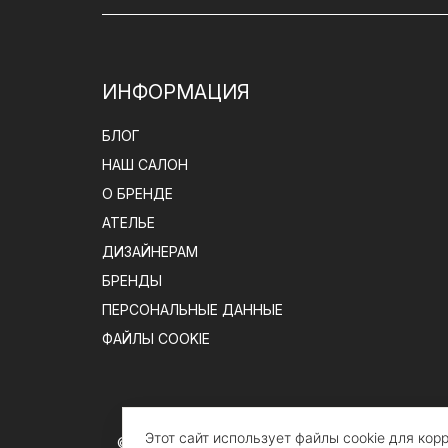
ИНФОРМАЦИЯ
БЛОГ
НАШ САЛОН
О БРЕНДЕ
АТЕЛЬЕ
ДИЗАЙНЕРАМ
БРЕНДЫ
ПЕРСОНАЛЬНЫЕ ДАННЫЕ
ФАЙЛЫ COOKIE
Этот сайт использует файлы cookie для ко
© claire-batiste.com, 2026 |
Элитное постельное 