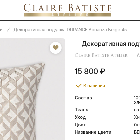
и
Декоративная подушка DURANCE Bonanza Beige 45
Декоративная под
Claire Batiste Atelier
А
15 800 ₽
В наличии
Состав
10
хл
Ткань
са
Уход
Хи
Цвет
бе
Название цвета
BE