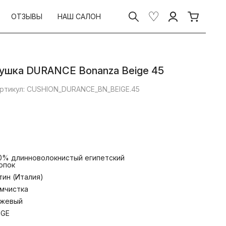
ОТЗЫВЫ
НАШ САЛОН
ушка DURANCE Bonanza Beige 45
ртикул: CUSHION_DURANCE_BN_BEIGE.45
0% длинноволокнистый египетский
опок
тин (Италия)
мчистка
жевый
IGE