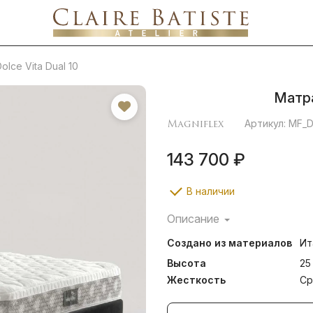
lce Vita Dual 10
Матра
Magniflex
Артикул: MF_
143 700 ₽
В наличии
Описание
Матрас Dolce Vita Dual 10 и
Создано из материалов
Ит
современные материалы и
жесткостью, которая подхо
Высота
25
Благодаря технологии D
Жесткость
Ср
выбирать необходимую жёс
для семейной пары – тепе
комфорте будет одинаково у