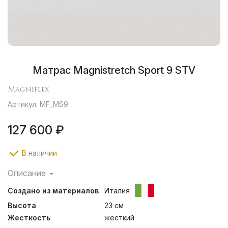
Матрас Magnistretch Sport 9 STV
Magniflex
Артикул: MF_MS9
127 600 ₽
В наличии
Описание
Матрас Magnistretch Sport 9 STV из коллекции
Создано из материалов
Италия
Magnistretch – новинка 2025 года, улучшенная версия
Magnistretch sport 9 в новом дизайне. Двусторонний
Высота
23 см
беспружинный матрас высотой 23 см со съемным
Жесткость
жесткий
чехлом на молнии из материала MagniDry.