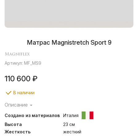
Матрас Magnistretch Sport 9
Magniflex
Артикул: MF_MS9
110 600 ₽
В наличии
Описание
Технологичный и инновационный матрас, который
Создано из материалов
Италия
гарантирует выдающийся отдых для вашего
позвоночника, благодаря растяжению и декомпрессии
Высота
23 см
во время сна. Матрас, который является удобным,
Жесткость
жесткий
дышащим, антистатическим и который регулирует