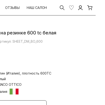
ОТЗЫВЫ
НАШ САЛОН
на резинке 600 tc белая
ртикул: SHEET_DM_BO_600
тин (Италия), плотность 600ТС
лый
ANCO OTTICO
алия