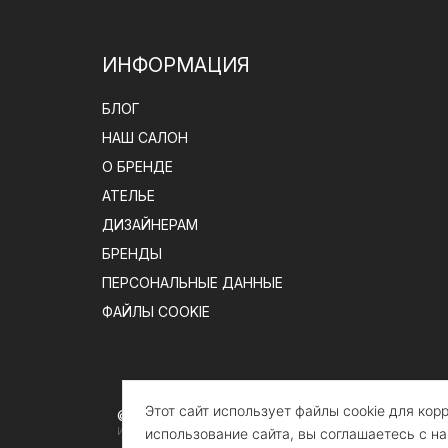
ИНФОРМАЦИЯ
БЛОГ
НАШ САЛОН
О БРЕНДЕ
АТЕЛЬЕ
ДИЗАЙНЕРАМ
БРЕНДЫ
ПЕРСОНАЛЬНЫЕ ДАННЫЕ
ФАЙЛЫ COOKIE
Этот сайт использует файлы cookie для ко
© claire-batiste.com, 2026 |
Элитное постельное 
Информация на сайте носит информационный характер и
использование сайта, вы соглашаетесь с на