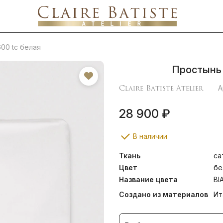
00 tc белая
Простынь 
Claire Batiste Atelier
А
28 900 ₽
В наличии
Ткань
са
Цвет
бе
Название цвета
BI
Создано из материалов
Ит