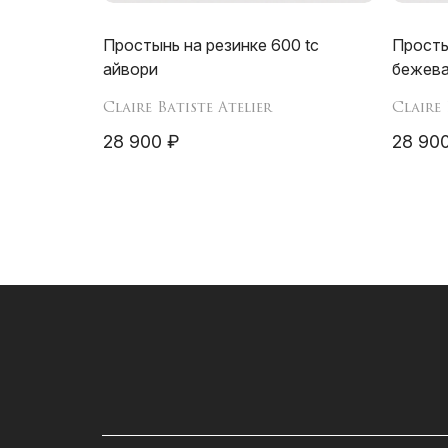
Простынь на резинке 600 tc
Просты
айвори
бежев
Claire Batiste Atelier
Claire 
28 900 ₽
28 90