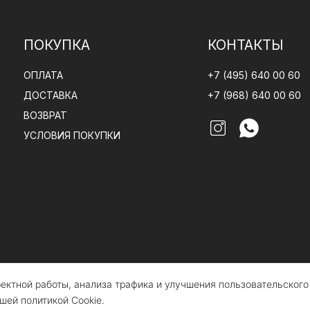
ПОКУПКА
КОНТАКТЫ
ОПЛАТА
+7 (495) 640 00 60
ДОСТАВКА
+7 (968) 640 00 60
ВОЗВРАТ
УСЛОВИЯ ПОКУПКИ
рректной работы, анализа трафика и улучшения пользовательског
белье CLAIRE BATISTE Atelier
 не является публичной офертой
шей политикой Cookie.