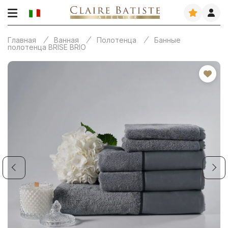
Главная
Ванная
Полотенца
Банные
полотенца BRISE BRIO