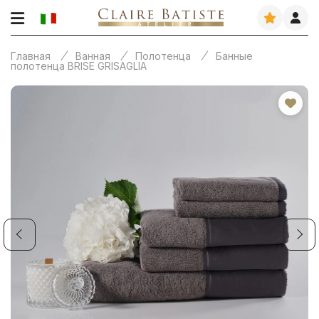
Главная
Ванная
Полотенца
Банные
полотенца BRISE GRISAGLIA