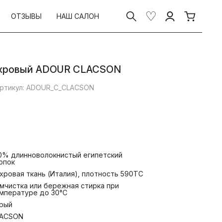
ОТЗЫВЫ
НАШ САЛОН
ахровый ADOUR CLACSON
ртикул: ADOUR_С_CLACSON
0% длинноволокнистый египетский
опок
хровая ткань (Италия), плотность 590ТС
мчистка или бережная стирка при
мпературе до 30°С
рый
ACSON