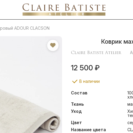
хровый ADOUR CLACSON
Коврик м
Claire Batiste Atelier
А
12 500 ₽
В наличии
Состав
10
хл
Ткань
ма
Уход
Хи
те
Цвет
се
Название цвета
CL