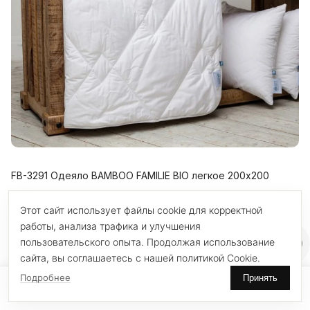
FB-3291 Одеяло BAMBOO FAMILIE BIO легкое 200х200
German Grass
Этот сайт использует файлы cookie для корректной
11 550 ₽
работы, анализа трафика и улучшения
пользовательского опыта. Продолжая использование
сайта, вы соглашаетесь с нашей политикой Cookie.
Подробнее
Принять
0
0
Главная
Поиск
Избранное
Корзина
Каталог