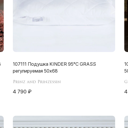
8
107111 Подушка KINDER 95°C GRASS
1
регулируемая 50х68
5
Prinz and Prinzessin
G
4 790 ₽
4