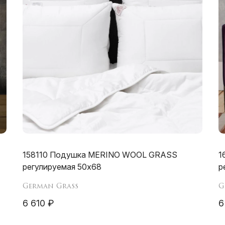
158110 Подушка MERINO WOOL GRASS
1
регулируемая 50х68
р
German Grass
G
6 610 ₽
6