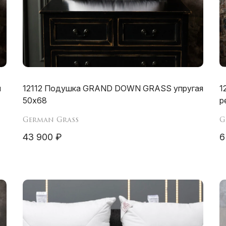
я
12112 Подушка GRAND DOWN GRASS упругая
1
50х68
р
German Grass
G
43 900 ₽
6