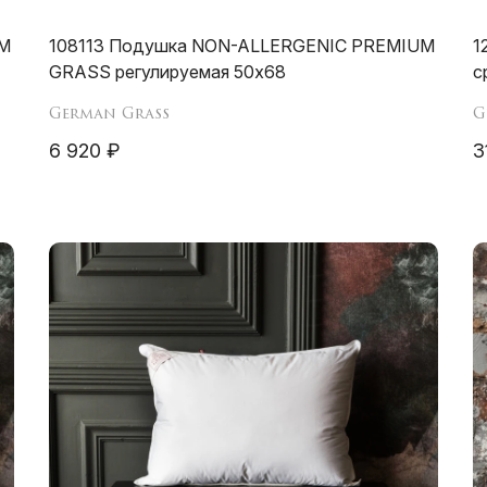
UM
108113 Подушка NON-ALLERGENIC PREMIUM
1
GRASS регулируемая 50х68
с
German Grass
G
6 920 ₽
3