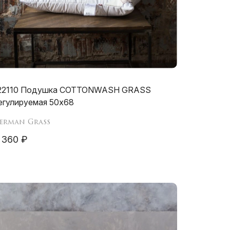
22110 Подушка COTTONWASH GRASS
егулируемая 50х68
erman Grass
 360 ₽