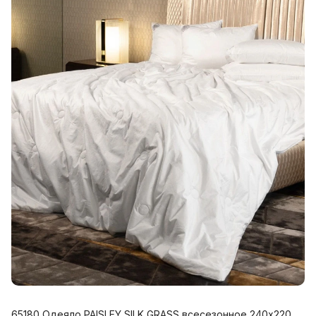
65180 Одеяло PAISLEY SILK GRASS всесезонное 240х220