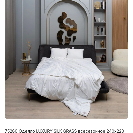
75280 Одеяло LUXURY SILK GRASS всесезонное 240х220