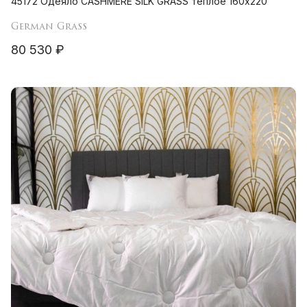
45172 Одеяло CASHMERE SILK GRASS теплое 160х220
German Grass
80 530 ₽